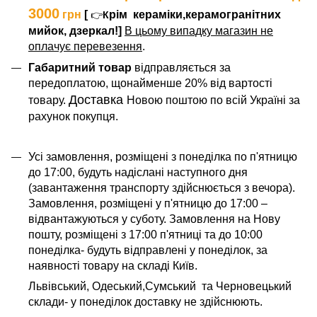
3000
грн
[
рім
кераміки,керамогранітних
👉
К
мийок, дзеркал!]
В цьому випадку магазин не
оплачує перевезення
.
Габаритний товар
відправляється за
передоплатою, щонайменше 20% від вартості
Доставка
товару.
Новою поштою по всій Україні за
рахунок покупця.
Усі замовлення, розміщені з понеділка по п'ятницю
до 17:00, будуть надіслані наступного дня
(завантаження транспорту здійснюється з вечора).
Замовлення, розміщені у п'ятницю до 17:00 –
відвантажуються у суботу. Замовлення на Нову
пошту, розміщені з 17:00 п'ятниці та до 10:00
понеділка- будуть відправлені у понеділок, за
наявності товару на складі Київ.
Львівський, Одеський,Сумський та Черновецький
склади- у понеділок доставку не здійснюють.