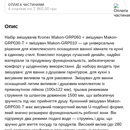
ОПЛАТА ЧАСТИНАМИ
4 платежі по 1 965.00 грн
Опис
Набір змішувачів Kroner Makon-GRP060 + змішувач Makon-
GRP030-T + змішувач Makon-GRP010 — це універсальне
рішення для комплексного оснащення ванної кімнати та кухні
в єдиному стилі. Комплект поєднує сучасний дизайн, надійні
матеріали та продуману функціональність, забезпечуючи
комфорт у щоденному використанні. До набору входять три
змішувачі: для ванни з душовим гарнітуром, для кухні з
висувним виливом та для раковини. Змішувач для ванни
оснащений литим виливом і душовим комплектом із
прямокутною лійкою (100х122 мм), трьома режимами
струменя та шлангом довжиною 1500 мм, що забезпечує
зручність під час прийняття душу. Кухонний змішувач Makon-
GRP030-T має висувний поворотний вилив U-подібної форми,
який значно розширює функціональність робочої зони. Він
підтримує два режими подачі води — струмінь і душ, що
зручно для миття посуду та продуктів. Високий вилив (до 280
мм) дозволяє комфортно працювати навіть із великим