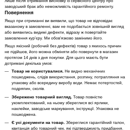
лише після отримання висновку із сервісного центру про
заводський брак або неможливість гарантійного ремонту.
Повернення
Якщо при отриманні ви виявили, що товар не відповідає
вказаному в замовленні, вам не подобається зовнішній вигляд
або виявились видимі дефекти, відразу ж повертайте
замовлення кур'єру. Ми обов'язково замінимо його.
Якщо якісний (робочий без дефектів) товар з якихось причин
не підійшов, його можна обміняти або повернути в магазин
протягом 14 днів з дня покупки. Для цього мають бути
дотримані декілька умов:
Товар не користувалися.
Не видно механічних
пошкоджень, слідів використання, розтину, потрапляння на
упаковку або всередину виробу води. Немає потертостей,
подряпин, сколів.
Збережено товарний вигляд.
Товар повністю
укомплектований, на ньому збереглися всі ярлики,
наклейки, заводське маркування, інструкції. Упаковка не
пошкоджена.
Є усі документи на товар.
Збереглися гарантійний талон,
квитанція або товарний чек, які підтверджують придбання.