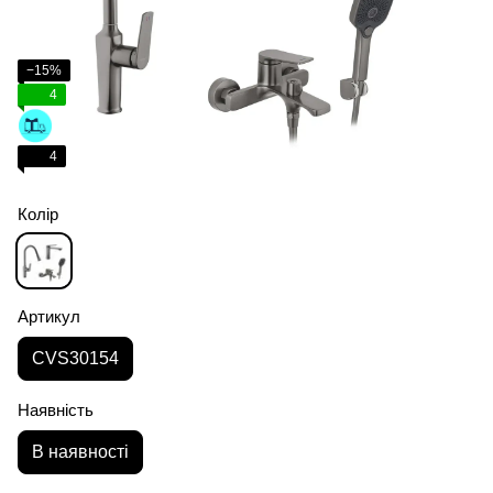
−15%
4
4
Колір
Артикул
CVS30154
Наявність
В наявності