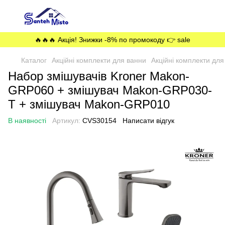
🔥🔥🔥 Акція! Знижки -8% по промокоду 👉 sale
Каталог
Акційні комплекти для ванни
Акційні комплекти для
Набор змішувачів Kroner Makon-
GRP060 + змішувач Makon-GRP030-
T + змішувач Makon-GRP010
В наявності
Артикул:
CVS30154
Написати відгук