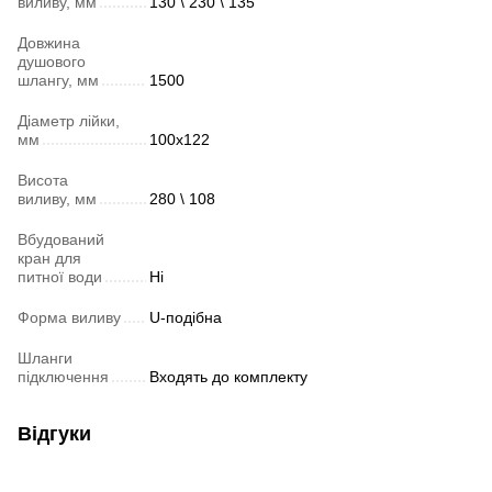
виливу, мм
130 \ 230 \ 135
Довжина
душового
шлангу, мм
1500
Діаметр лійки,
мм
100х122
Висота
виливу, мм
280 \ 108
Вбудований
кран для
питної води
Ні
Форма виливу
U-подібна
Шланги
підключення
Входять до комплекту
Відгуки