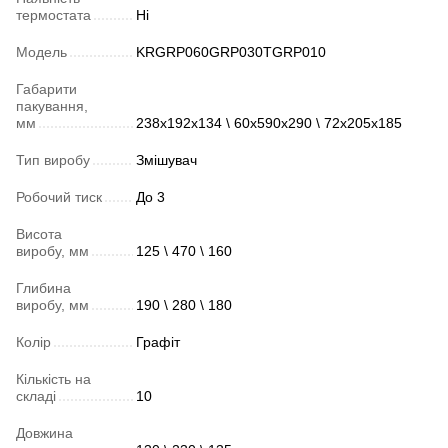
термостата
Ні
Модель
KRGRP060GRP030TGRP010
Габарити
пакування,
мм
238х192х134 \ 60х590х290 \ 72х205х185
Тип виробу
Змішувач
Робочий тиск
До 3
Висота
виробу, мм
125 \ 470 \ 160
Глибина
виробу, мм
190 \ 280 \ 180
Колір
Графіт
Кількість на
складі
10
Довжина