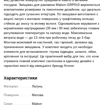
посудом. Змішувач для раковини Makon-GRP010 вирізняється
компактними розмірами та лаконічним дизайном, що ідеально
підходить для сучасних інтер’єрів. Усі змішувачі виготовлені з
міцної латуні з матовою поверхнею у графітовому кольорі,
стійкою до зносу та впливу вологи. Одноважільне керування з
керамічними картриджами (35 мм і 30 мм) забезпечує плавне
регулювання температури та напору води. Максимальна
витрата води — до 13 л/хв при робочому тиску до 3 бар.
Монтаж можливий як настінний, так і врізний, залежно від
призначення змішувача. У комплект входять усі необхідні
елементи для встановлення: гнучка підводка, шланги, лійки,
кріплення та інструкції. Це практичний вибір для тих, хто хоче
отримати повний комплект сантехніки в єдиному дизайні з
гарантією якості від німецького бренду Kroner.
Характеристики
Матеріал
Латунь
Поверхня
Матова
Серія
Makon