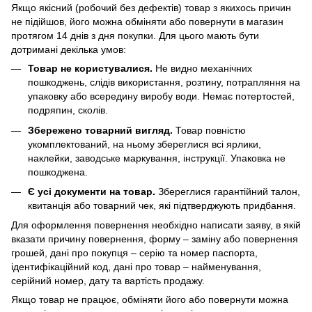
Якщо якісний (робочий без дефектів) товар з якихось причин
не підійшов, його можна обміняти або повернути в магазин
протягом 14 днів з дня покупки. Для цього мають бути
дотримані декілька умов:
Товар не користувалися.
Не видно механічних
пошкоджень, слідів використання, розтину, потрапляння на
упаковку або всередину виробу води. Немає потертостей,
подряпин, сколів.
Збережено товарний вигляд.
Товар повністю
укомплектований, на ньому збереглися всі ярлики,
наклейки, заводське маркування, інструкції. Упаковка не
пошкоджена.
Є усі документи на товар.
Збереглися гарантійний талон,
квитанція або товарний чек, які підтверджують придбання.
Для оформлення повернення необхідно написати заяву, в якій
вказати причину повернення, форму – заміну або повернення
грошей, дані про покупця – серію та номер паспорта,
ідентифікаційний код, дані про товар – найменування,
серійний номер, дату та вартість продажу.
Якщо товар не працює, обміняти його або повернути можна