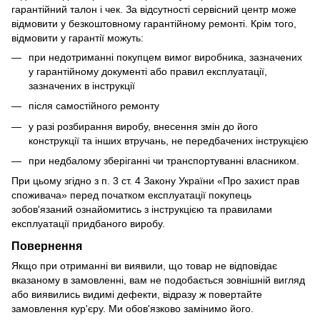
гарантійний талон і чек. За відсутності сервісний центр може
відмовити у безкоштовному гарантійному ремонті. Крім того,
відмовити у гарантії можуть:
при недотриманні покупцем вимог виробника, зазначених
у гарантійному документі або правил експлуатації,
зазначених в інструкції
після самостійного ремонту
у разі розбирання виробу, внесення змін до його
конструкції та інших втручань, не передбачених інструкцією
при недбалому зберіганні чи транспортуванні власником.
При цьому згідно з п. 3 ст. 4 Закону України «Про захист прав
споживача» перед початком експлуатації покупець
зобов'язаний ознайомитись з інструкцією та правилами
експлуатації придбаного виробу.
Повернення
Якщо при отриманні ви виявили, що товар не відповідає
вказаному в замовленні, вам не подобається зовнішній вигляд
або виявились видимі дефекти, відразу ж повертайте
замовлення кур'єру. Ми обов'язково замінимо його.