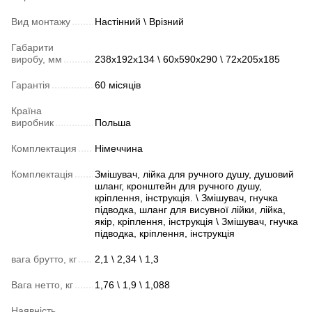
Вид монтажу
Настінний \ Врізний
Габарити
виробу, мм
238х192х134 \ 60х590х290 \ 72х205х185
Гарантія
60 місяців
Країна
виробник
Польша
Комплектация
Німеччина
Комплектація
Змішувач, лійка для ручного душу, душовий
шланг, кронштейн для ручного душу,
кріплення, інструкція. \ Змішувач, гнучка
підводка, шланг для висувної лійки, лійка,
якір, кріплення, інструкція \ Змішувач, гнучка
підводка, кріплення, інструкція
вага брутто, кг
2,1 \ 2,34 \ 1,3
Вага нетто, кг
1,76 \ 1,9 \ 1,088
Наявність