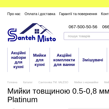
Перейти до основного контенту
Про нас
Оплата і доставка
Гарантії та повернення
Конт
067-500-50-56
06
Акційні
Мийки
Акційні
набори
для
комплекти
Змішувачі
для
кухні
для ванни
кухні
Головна
Каталог
Сантехніка ТМ. VALESO
Мийки з нержавійки
Мий
Мийки товщиною 0.5-0,8 м
Platinum