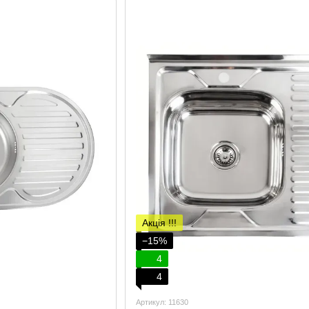
Акція !!!
−15%
4
4
Артикул: 11630