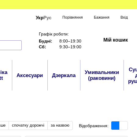
Укр
Рус
Порівняння
Бажання
Вхід
Графік роботи:
Мій кошик
Будні:
8:00–19:30
Сб:
9:30–19:00
Су
іка
Умивальники
Аксесуари
Дзеркала
tt
(раковини)
руш
вше
спочатку дорожчі
за назвою
Відображення: