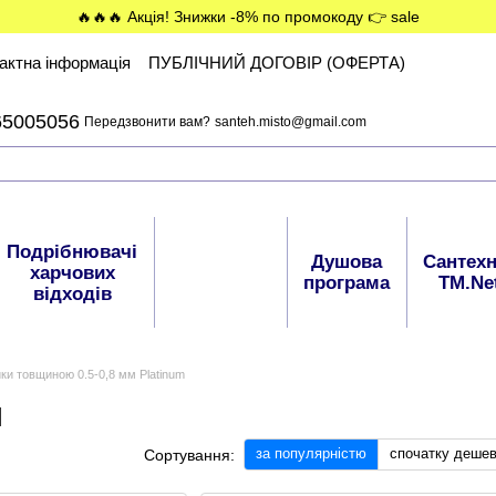
🔥🔥🔥 Акція! Знижки -8% по промокоду 👉 sale
актна інформація
ПУБЛІЧНИЙ ДОГОВІР (ОФЕРТА)
65005056
Передзвонити вам?
santeh.misto@gmail.com
Подрібнювачі
Сантехніка
Душова
Сантехн
харчових
ТМ.
програма
ТМ.Ne
відходів
VALESO
ки товщиною 0.5-0,8 мм Platinum
м
за популярністю
спочатку деше
Сортування: