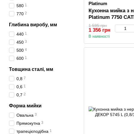
Platinum
1
580
Кухонна мийка з н
2
770
Platinum 7750 САТ
Глибина виробу, мм
1 595 грн
1 356 грн
1
440
В наявності
3
450
4
500
1
600
Товщина сталі, мм
7
0,8
1
0,6
2
0,7
Форма мийки
3
Овальна
3
Прямокутна
1
трапецієподібна