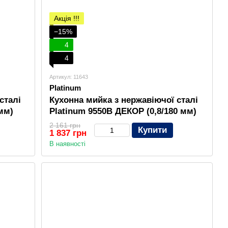
Акція !!!
−15%
4
4
Артикул: 11643
Platinum
сталі
Кухонна мийка з нержавіючої сталі
мм)
Platinum 9550В ДЕКОР (0,8/180 мм)
2 161 грн
Купити
1 837 грн
В наявності