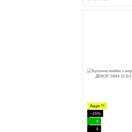
Акція !!!
−15%
4
4