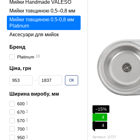
Мийки Handmade VALESO
Мийки товщиною 0,5–0,8 мм
Мийки товщиною 0.5-0,8 мм
Platinum
Аксесуари для мийок
Бренд
10
Platinum
Ціна, грн
Від Ціна, грн
До Ціна, грн
ОК
Ширина виробу, мм
1
600
−15%
2
670
4
1
570
4
1
700
1
950
Артикул: 11727