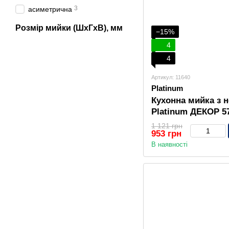
3
асиметрична
Розмір мийки (ШхГхВ), мм
−15%
4
4
Артикул: 11640
Platinum
Кухонна мийка з н
Platinum ДЕКОР 57
1 121 грн
953 грн
В наявності