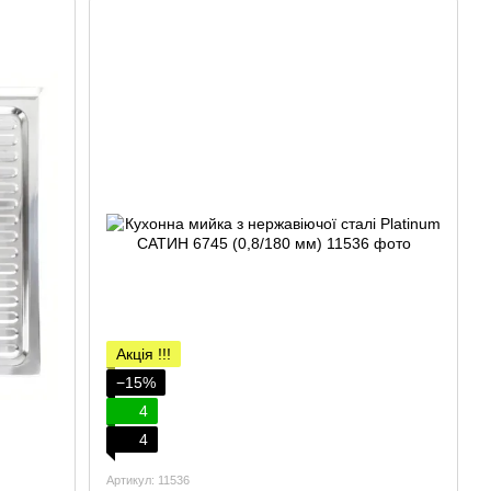
Акція !!!
−15%
4
4
Артикул: 11536