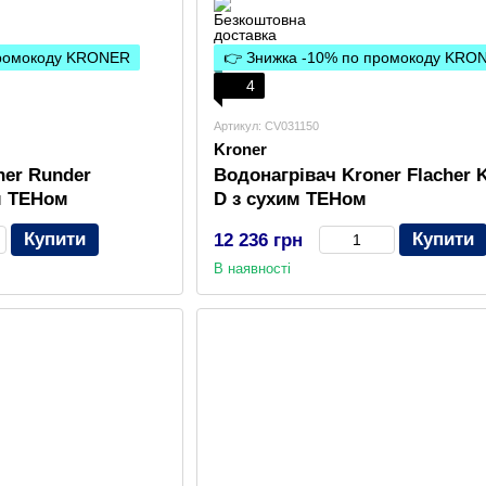
промокоду KRONER
👉 Знижка -10% по промокоду KRO
4
Артикул: CV031150
Kroner
ner Runder
Водонагрівач Kroner Flacher 
м ТЕНом
D з сухим ТЕНом
Купити
Купити
12 236 грн
В наявності