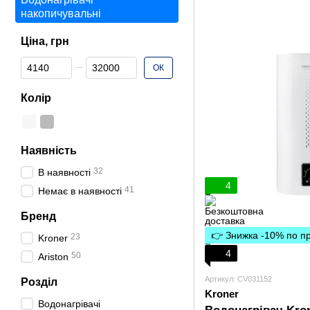
накопичувальні
Ціна, грн
Від Ціна, грн
До Ціна, грн
ОК
Колір
Наявність
32
В наявності
4
41
Немає в наявності
Бренд
👉 Знижка -10% по 
23
Kroner
4
50
Ariston
Артикул: CV031152
Розділ
Kroner
Водонагрівачі