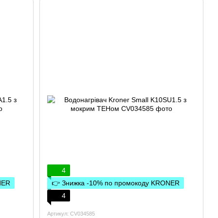
4
NER
👉 Знижка -10% по промокоду KRONER
4
Артикул: CV034585