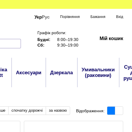
Укр
Рус
Порівняння
Бажання
Вхід
Графік роботи:
Мій кошик
Будні:
8:00–19:30
Сб:
9:30–19:00
Су
іка
Умивальники
Аксесуари
Дзеркала
tt
(раковини)
руш
вше
спочатку дорожчі
за назвою
Відображення: