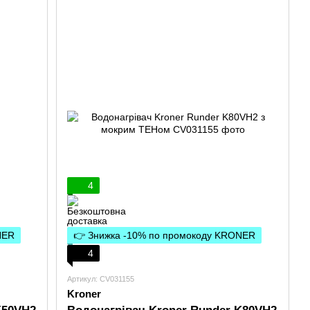
4
NER
👉 Знижка -10% по промокоду KRONER
4
Артикул: CV031155
Kroner