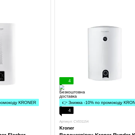
4
промокоду KRONER
👉 Знижка -10% по промокоду KRO
4
Артикул: CV031154
Kroner