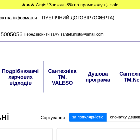
🔥🔥🔥 Акція! Знижки -8% по промокоду 👉 sale
актна інформація
ПУБЛІЧНИЙ ДОГОВІР (ОФЕРТА)
65005056
Передзвонити вам?
santeh.misto@gmail.com
Подрібнювачі
Сантехніка
Душова
Сантехн
харчових
ТМ.
програма
ТМ.Ne
відходів
VALESO
ні
за популярністю
спочатку деше
Сортування: