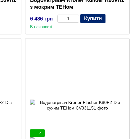
K50VH2
Водонагрівач Kroner Runder K80VH2
з мокрим ТЕНом
Купити
6 486 грн
В наявності
4