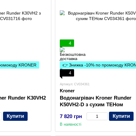
4
промокоду KRONER
👉 Знижка -10% по промокоду KRO
4
Артикул: CV034361
Kroner
ner Runder K30VH2
Водонагрівач Kroner Runder
K50VH2-D з сухим ТЕНом
Купити
Купити
7 820 грн
В наявності