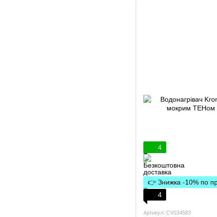
4
👉 Знижка -10% по 
4
Артикул: CV034583