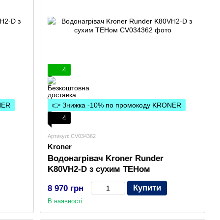
4
NER
👉 Знижка -10% по промокоду KRONER
4
Артикул: CV034362
Kroner
Водонагрівач Kroner Runder
K80VH2-D з сухим ТЕНом
Купити
8 970 грн
В наявності