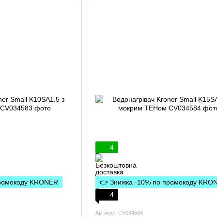
4
промокоду KRONER
👉 Знижка -10% по промокоду KRO
4
Артикул: CV034584