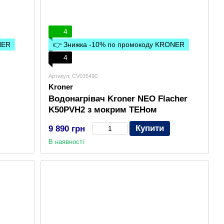
4
NER
👉 Знижка -10% по промокоду KRONER
4
Артикул: CV035490
Kroner
Водонагрівач Kroner NEO Flacher
K50PVH2 з мокрим ТЕНом
Купити
9 890 грн
В наявності