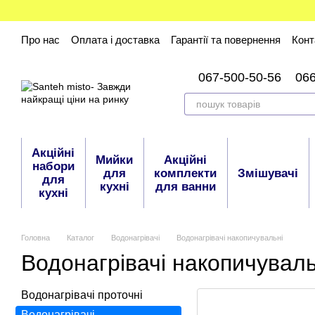
Перейти до основного контенту
Про нас
Оплата і доставка
Гарантії та повернення
Конт
067-500-50-56
06
Акційні
Мийки
Акційні
набори
для
комплекти
Змішувачі
для
кухні
для ванни
кухні
Головна
Каталог
Водонагрівачі
Водонагрівачі накопичувальні
Водонагрівачі накопичуваль
Водонагрівачі проточні
Водонагрівачі