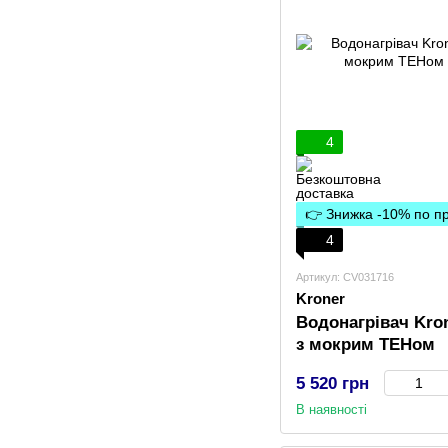
4
👉 Знижка -10% по 
4
Артикул: CV031716
Kroner
Водонагрівач Kro
з мокрим ТЕНом
5 520 грн
В наявності