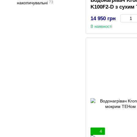
Водонагрівач Kron
73
накопичувальні
K100F2-D з сухим
14 950 грн
В наявності
4