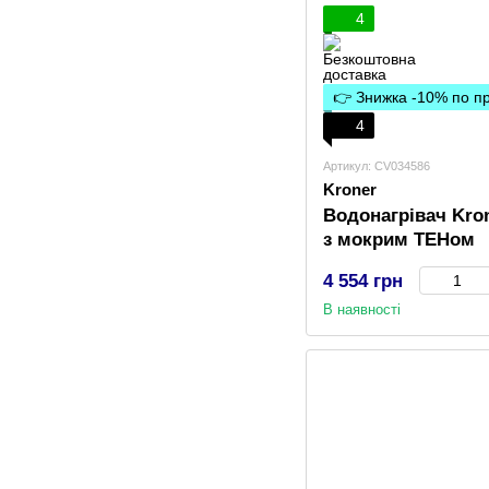
4
👉 Знижка -10% по 
4
Артикул: CV034586
Kroner
Водонагрівач Kron
з мокрим ТЕНом
4 554 грн
В наявності