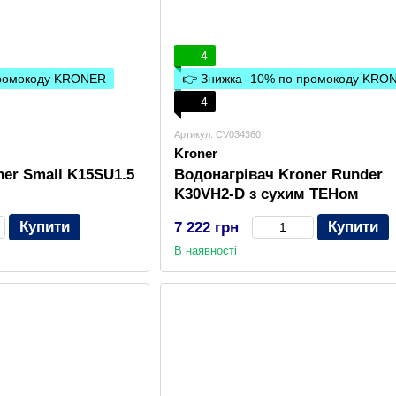
4
промокоду KRONER
👉 Знижка -10% по промокоду KRO
4
Артикул: CV034360
Kroner
er Small K15SU1.5
Водонагрівач Kroner Runder
K30VH2-D з сухим ТЕНом
Купити
Купити
7 222 грн
В наявності