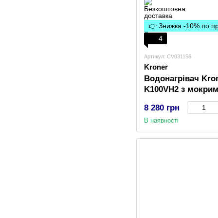
👉 Знижка -10% по 
4
Артикул: CV031156
Kroner
Водонагрівач Kro
K100VH2 з мокри
8 280 грн
В наявності