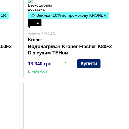
NER
👉 Знижка -10% по промокоду KRONER
4
Артикул: CV031151
Kroner
K50F2-
Водонагрівач Kroner Flacher K80F2-
D з сухим ТЕНом
Купити
13 340 грн
В наявності