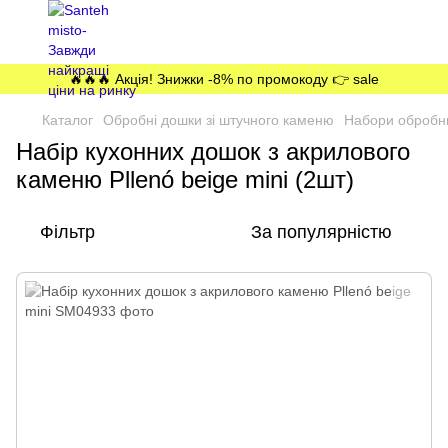
🔥🔥🔥 Акція! Знижки -8% по промокоду 👉 sale
Каталог
Обробні дошки зі штучного каменю
Набори обробни
Набір кухонних дошок з акрилового
каменю Pllenó beige mini (2шт)
Фільтр
За популярністю