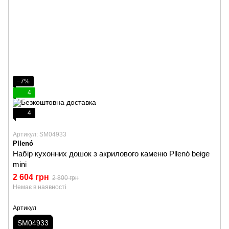
−7%
4
4
Артикул: SM04933
Pllenó
Набір кухонних дошок з акрилового каменю Pllenó beige
mini
2 604 грн
2 800 грн
Немає в наявності
Артикул
SM04933