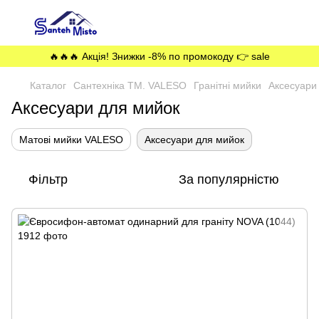
🔥🔥🔥 Акція! Знижки -8% по промокоду 👉 sale
Каталог
Сантехніка ТМ. VALESO
Гранітні мийки
Аксесуари
Аксесуари для мийок
Матові мийки VALESO
Аксесуари для мийок
Фільтр
За популярністю