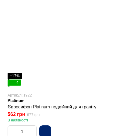
−17%
4
Артикул: 1922
Platinum
Євросифон Platinum подвійний для граніту
562 грн
677 грн
В наявності