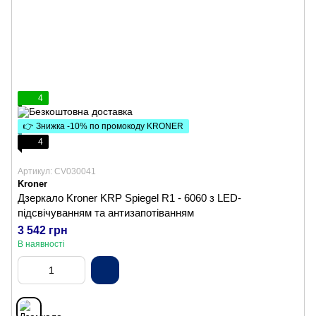
4
👉 Знижка -10% по промокоду KRONER
4
Артикул: CV030041
Kroner
Дзеркало Kroner KRP Spiegel R1 - 6060 з LED-
підсвічуванням та антизапотіванням
3 542 грн
В наявності