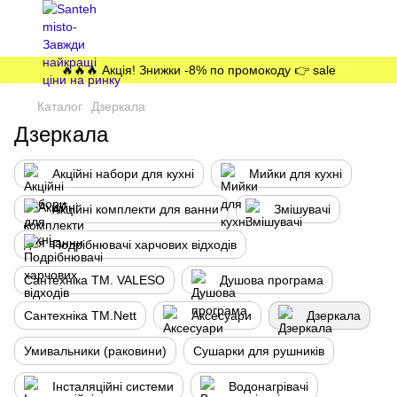
🔥🔥🔥 Акція! Знижки -8% по промокоду 👉 sale
Каталог
Дзеркала
Дзеркала
Акційні набори для кухні
Мийки для кухні
Акційні комплекти для ванни
Змішувачі
Подрібнювачі харчових відходів
Сантехніка ТМ. VALESO
Душова програма
Сантехніка ТМ.Nett
Аксесуари
Дзеркала
Умивальники (раковини)
Сушарки для рушників
Інсталяційні системи
Водонагрівачі