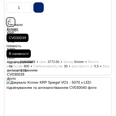
Артикул
CV030039
Наявність
В наявності
Артикул
CV030039
Ціна
3772.00
Бренд
Kroner
Висота
виробу, мм
800
Глибина виробу, мм
30
вага брутто, кг
5,5
Вага
нетто, кг
5,05