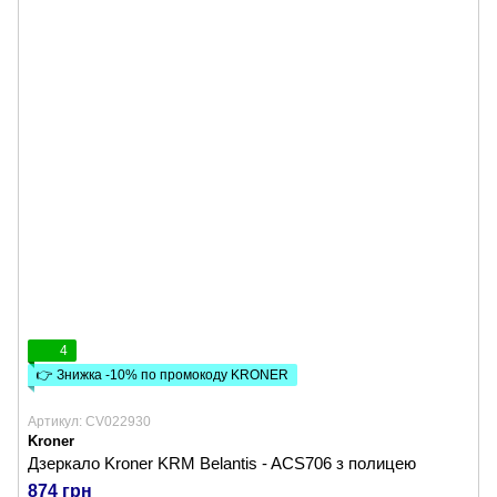
4
👉 Знижка -10% по промокоду KRONER
Артикул: CV022930
Kroner
Дзеркало Kroner KRM Belantis - ACS706 з полицею
874 грн