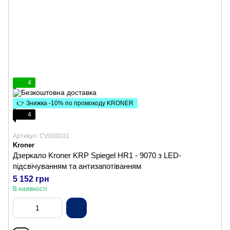
4
👉 Знижка -10% по промокоду KRONER
4
Артикул: CV030031
Kroner
Дзеркало Kroner KRP Spiegel HR1 - 9070 з LED-
підсвічуванням та антизапотіванням
5 152 грн
В наявності