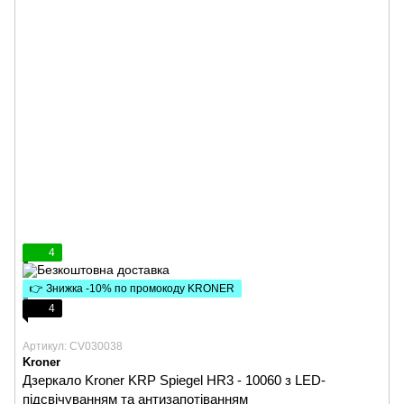
4
👉 Знижка -10% по промокоду KRONER
4
Артикул: CV030038
Kroner
Дзеркало Kroner KRP Spiegel HR3 - 10060 з LED-
підсвічуванням та антизапотіванням