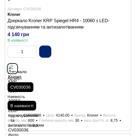
Артикул: CV030036
Kroner
Дзеркало Kroner KRP Spiegel HR4 - 10060 з LED-
підсвічуванням та антизапотіванням
4 140 грн
В наявності
Артикул
CV030036
Наявність
В наявності
Артикул
CV030036
Ціна
4140.00
Бренд
Kroner
Висота
виробу, мм
600
Глибина виробу, мм
30
вага брутто, кг
8,75
Вага нетто, кг
8,3