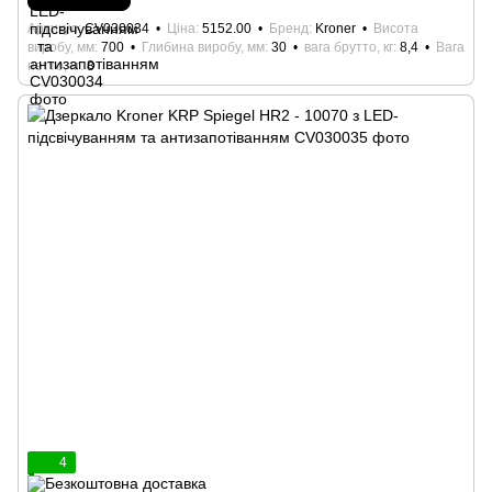
Артикул
CV030034
Ціна
5152.00
Бренд
Kroner
Висота
виробу, мм
700
Глибина виробу, мм
30
вага брутто, кг
8,4
Вага
нетто, кг
8
4