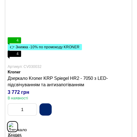
4
👉 Знижка -10% по промокоду KRONER
4
Артикул: CV030032
Kroner
Дзеркало Kroner KRP Spiegel HR2 - 7050 з LED-
підсвічуванням та антизапотіванням
3 772 грн
В наявності
Артикул