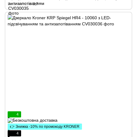
Вага нетто, кг
9,7
4
👉 Знижка -10% по промокоду KRONER
4