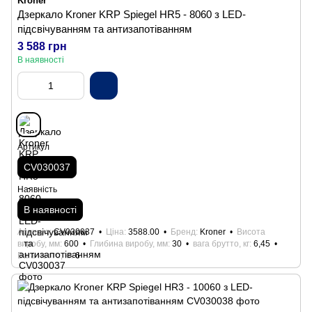
Kroner
Дзеркало Kroner KRP Spiegel HR5 - 8060 з LED-
підсвічуванням та антизапотіванням
3 588 грн
В наявності
Артикул
CV030037
Наявність
В наявності
Артикул
CV030037
Ціна
3588.00
Бренд
Kroner
Висота
виробу, мм
600
Глибина виробу, мм
30
вага брутто, кг
6,45
Вага нетто, кг
6