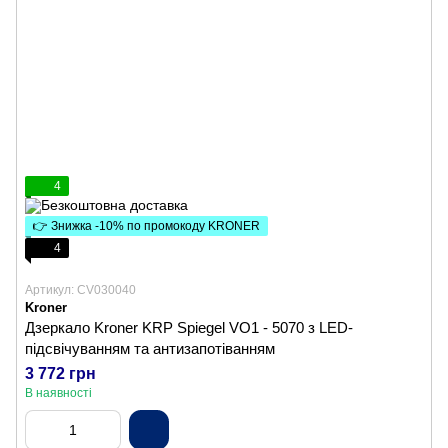
4
👉 Знижка -10% по промокоду KRONER
4
Артикул: CV030040
Kroner
Дзеркало Kroner KRP Spiegel VO1 - 5070 з LED-
підсвічуванням та антизапотіванням
3 772 грн
В наявності