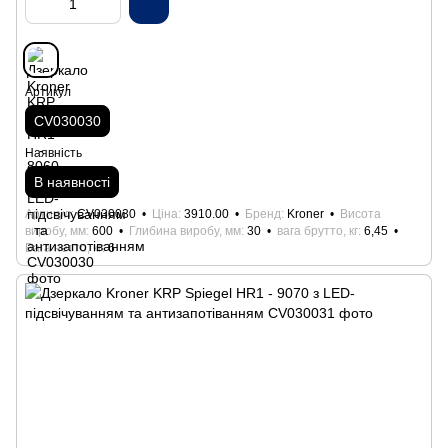
Артикул
CV030030
Наявність
В наявності
Артикул
CV030030
Ціна
3910.00
Бренд
Kroner
Висота
виробу, мм
600
Глибина виробу, мм
30
вага брутто, кг
6,45
Вага нетто, кг
6