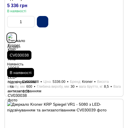
5 336 грн
В наявності
Артикул
CV030038
Наявність
В наявності
Артикул
CV030038
Ціна
5336.00
Бренд
Kroner
Висота
виробу, мм
600
Глибина виробу, мм
30
вага брутто, кг
8,5
Вага
нетто, кг
8,05