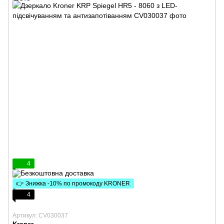
4
👉 Знижка -10% по промокоду KRONER
4
Артикул: CV030037