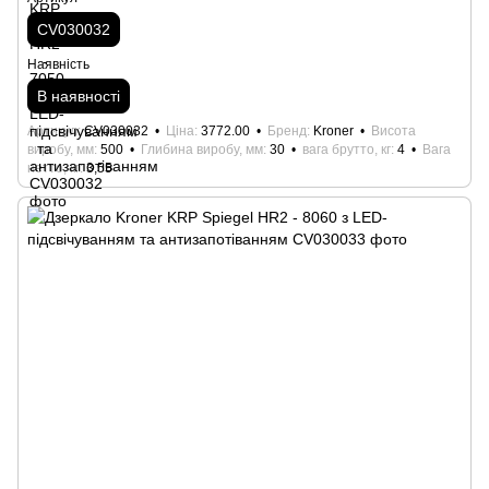
CV030032
Наявність
В наявності
Артикул
CV030032
Ціна
3772.00
Бренд
Kroner
Висота
виробу, мм
500
Глибина виробу, мм
30
вага брутто, кг
4
Вага
нетто, кг
3,55