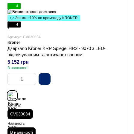
4
👉 Знижка -10% по промокоду KRONER
4
Артикул: CV030034
Kroner
Дзеркало Kroner KRP Spiegel HR2 - 9070 з LED-
підсвічуванням та антизапотіванням
5 152 грн
В наявності
Артикул
CV030034
Наявність
В наявності