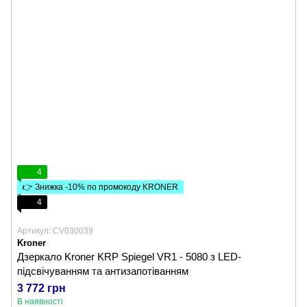
4
👉 Знижка -10% по промокоду KRONER
4
Артикул: CV030039
Kroner
Дзеркало Kroner KRP Spiegel VR1 - 5080 з LED-
підсвічуванням та антизапотіванням
3 772 грн
В наявності