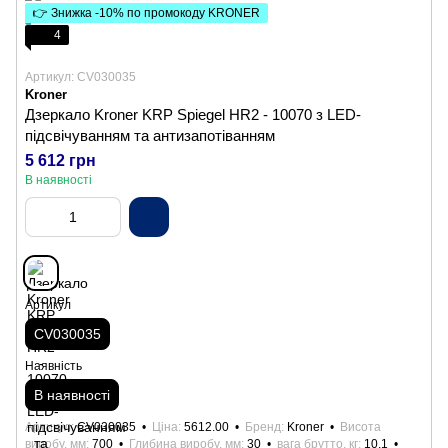
👉 Знижка -10% по промокоду KRONER
4
Артикул: CV030035
Kroner
Дзеркало Kroner KRP Spiegel HR2 - 10070 з LED-
підсвічуванням та антизапотіванням
5 612 грн
В наявності
Артикул
CV030035
Наявність
В наявності
Артикул
CV030035
Ціна
5612.00
Бренд
Kroner
Висота
виробу, мм
700
Глибина виробу, мм
30
вага брутто, кг
10,1