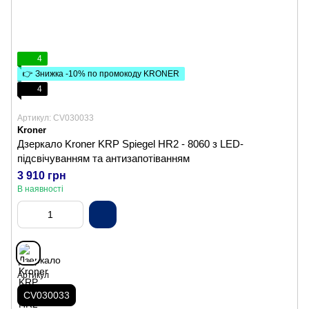
4
👉 Знижка -10% по промокоду KRONER
4
Артикул: CV030033
Kroner
Дзеркало Kroner KRP Spiegel HR2 - 8060 з LED-
підсвічуванням та антизапотіванням
3 910 грн
В наявності
Артикул
CV030033