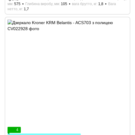
мм
575
Глибина виробу, мм
105
вага брутто, кг
1,8
Вага
нетто, кг
1,7
4