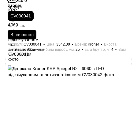
Артикул
CV030041
Наявність
В наявності
Артикул
CV030041
Ціна
3542.00
Бренд
Kroner
Висота
виробу, мм
600
Глибина виробу, мм
25
вага брутто, кг
4
Вага
нетто, кг
3,55