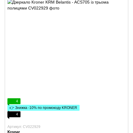
4
👉 Знижка -10% по промокоду KRONER
4
Артикул: CV022929
Kroner