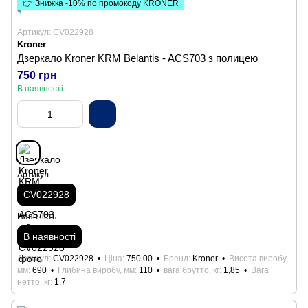
👉 Знижка -10% по промокоду KRONER
Артикул: CV022928
Kroner
Дзеркало Kroner KRM Belantis - ACS703 з полицею
750 грн
В наявності
Артикул
CV022928
Наявність
В наявності
Артикул
CV022928
Ціна
750.00
Бренд
Kroner
Висота виробу,
мм
690
Глибина виробу, мм
110
вага брутто, кг
1,85
Вага
нетто, кг
1,7