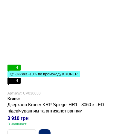
4
👉 Знижка -10% по промокоду KRONER
4
Артикул: CV030030
Kroner
Дзеркало Kroner KRP Spiegel HR1 - 8060 з LED-
підсвічуванням та антизапотіванням
3 910 грн
В наявності