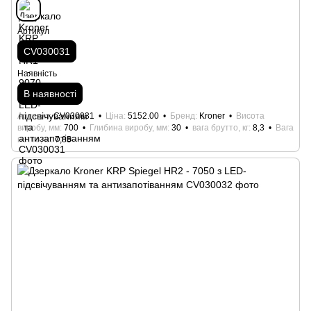
Артикул
CV030031
Наявність
В наявності
Артикул
CV030031
Ціна
5152.00
Бренд
Kroner
Висота
виробу, мм
700
Глибина виробу, мм
30
вага брутто, кг
8,3
Вага
нетто, кг
7,85