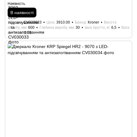
Наявність
В наявності
Артикул
CV030033
Ціна
3910.00
Бренд
Kroner
Висота
виробу, мм
600
Глибина виробу, мм
30
вага брутто, кг
6,5
Вага
нетто, кг
5,95