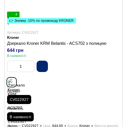
4
👉 Знижка -10% по промокоду KRONER
Артикул: CV022927
Kroner
Дзеркало Kroner KRM Belantis - ACS702 з полицею
644 грн
В наявності
Артикул
CV022927
Наявність
В наявності
Артикул
CV022927
Ціна
644.00
Бренд
Kroner
Висота виробу,