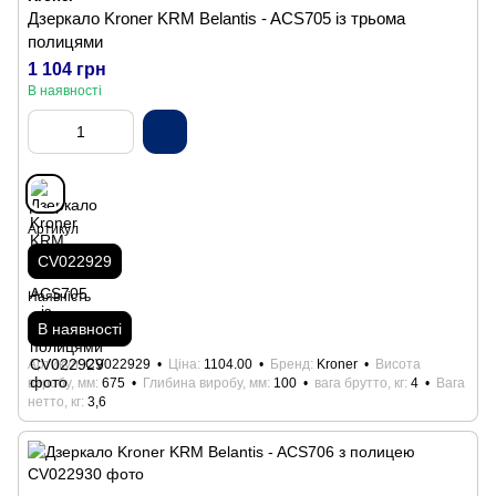
Дзеркало Kroner KRM Belantis - ACS705 із трьома
полицями
1 104 грн
В наявності
Артикул
CV022929
Наявність
В наявності
Артикул
CV022929
Ціна
1104.00
Бренд
Kroner
Висота
виробу, мм
675
Глибина виробу, мм
100
вага брутто, кг
4
Вага
нетто, кг
3,6