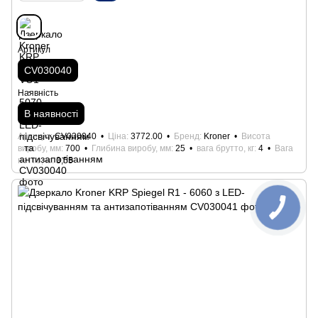
Артикул
CV030040
Наявність
В наявності
Артикул
CV030040
Ціна
3772.00
Бренд
Kroner
Висота
виробу, мм
700
Глибина виробу, мм
25
вага брутто, кг
4
Вага
нетто, кг
3,55