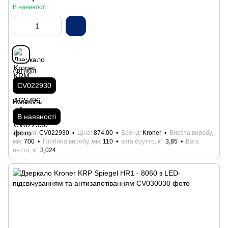
В наявності
Артикул
CV022930
Наявність
В наявності
Артикул
CV022930
Ціна
874.00
Бренд
Kroner
Висота виробу,
мм
700
Глибина виробу, мм
110
вага брутто, кг
3,85
Вага
нетто, кг
3,024