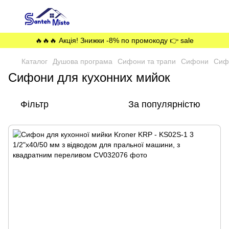
🔥🔥🔥 Акція! Знижки -8% по промокоду 👉 sale
Каталог
Душова програма
Сифони та трапи
Сифони
Сиф
Сифони для кухонних мийок
Фільтр
За популярністю