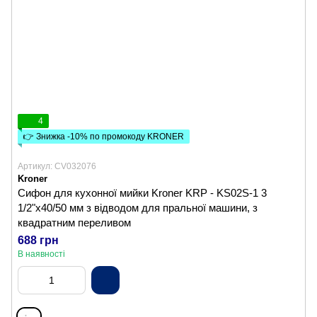
4
👉 Знижка -10% по промокоду KRONER
Артикул: CV032076
Kroner
Сифон для кухонної мийки Kroner KRP - KS02S-1 3
1/2"х40/50 мм з відводом для пральної машини, з
квадратним переливом
688 грн
В наявності