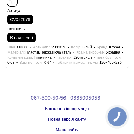
Артикул
CV032076
Наявність
В наявності
Ціна
688.00
Артикул
CV032076
Колір
Білий
Бренд
Kroner
Матеріал
Пластик/Нержавіюча сталь
Країна виробник
Украина
Комплектация
Німеччина
Гарантія
120 місяців
вага брутто, кг
0,68
Вага нетто, кг
0,64
Габарити пакування, мм
120х450х230
067-500-50-56
0665005056
Контактна інформація
Повна версія сайту
Мапа сайту