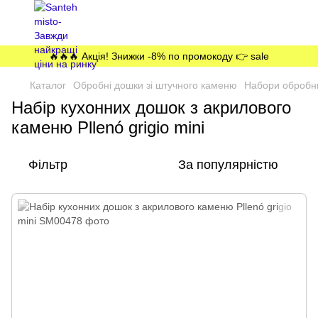
🔥🔥🔥 Акція! Знижки -8% по промокоду 👉 sale
Каталог
Обробні дошки зі штучного каменю
Набори обробни
Набір кухонних дошок з акрилового
каменю Pllenó grigio mini
Фільтр
За популярністю