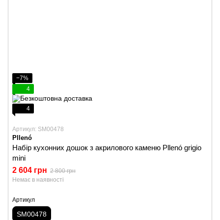
−7%
4
4
Артикул: SM00478
Pllenó
Набір кухонних дошок з акрилового каменю Pllenó grigio
mini
2 604 грн
2 800 грн
Немає в наявності
Артикул
SM00478