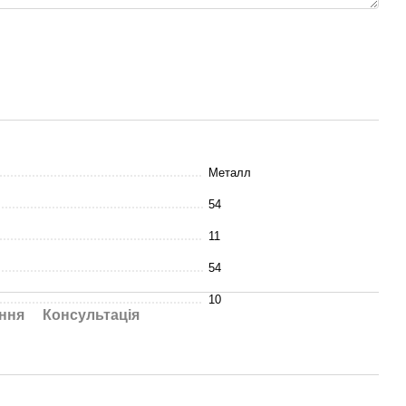
Металл
54
11
54
10
ння
Консультація