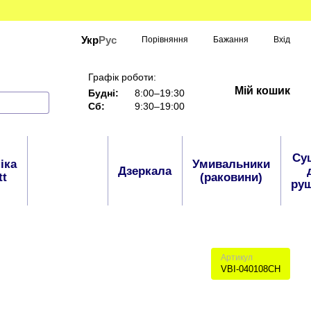
Укр
Рус
Порівняння
Бажання
Вхід
Графік роботи:
Мій кошик
Будні:
8:00–19:30
Сб:
9:30–19:00
Су
іка
Умивальники
Аксесуари
Дзеркала
tt
(раковини)
руш
Артикул
VBI-040108CH