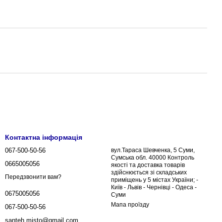
Контактна інформація
067-500-50-56
вул.Тараса Шевченка, 5 Суми,
Сумська обл. 40000 Контроль
0665005056
якості та доставка товарів
здійснюється зі складських
Передзвонити вам?
приміщень у 5 містах України; -
Київ - Львів - Чернівці - Одеса -
0675005056
Суми
Мапа проїзду
067-500-50-56
santeh.misto@gmail.com