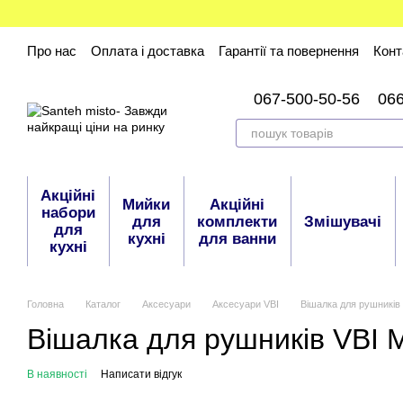
Перейти до основного контенту
Про нас
Оплата і доставка
Гарантії та повернення
Конт
067-500-50-56
06
Акційні
Мийки
Акційні
набори
для
комплекти
Змішувачі
для
кухні
для ванни
кухні
Головна
Каталог
Аксесуари
Аксесуари VBI
Вішалка для рушникі
Вішалка для рушників VBI
В наявності
Написати відгук