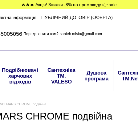
🔥🔥🔥 Акція! Знижки -8% по промокоду 👉 sale
актна інформація
ПУБЛІЧНИЙ ДОГОВІР (ОФЕРТА)
65005056
Передзвонити вам?
santeh.misto@gmail.com
Подрібнювачі
Сантехніка
Душова
Сантехн
харчових
ТМ.
програма
ТМ.Ne
відходів
VALESO
в VBI MARS CHROME подвійна
 MARS CHROME подвійна