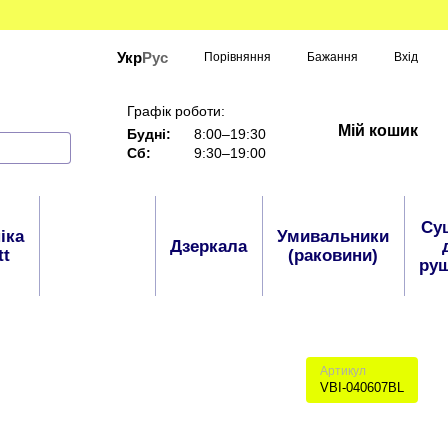
Укр
Рус
Порівняння
Бажання
Вхід
Графік роботи:
Мій кошик
Будні:
8:00–19:30
Сб:
9:30–19:00
Су
іка
Умивальники
Аксесуари
Дзеркала
tt
(раковини)
руш
Артикул
VBI-040607BL