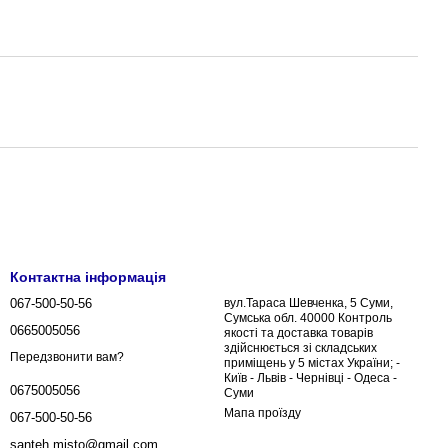
Контактна інформація
067-500-50-56
вул.Тараса Шевченка, 5 Суми,
Сумська обл. 40000 Контроль
0665005056
якості та доставка товарів
здійснюється зі складських
Передзвонити вам?
приміщень у 5 містах України; -
Київ - Львів - Чернівці - Одеса -
0675005056
Суми
Мапа проїзду
067-500-50-56
santeh.misto@gmail.com