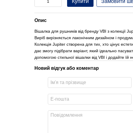
Купити
Замовити ш
Опис
Вішалка для рушників від бренду VBI з колекції Jup
Виріб вирізняється лаконічним дизайном і проду
Колекція Jupiter створена для тих, хто цінує есте
дає змогу підібрати варіант, який ідеально пасува
допомогою стильної вішалки від VBI і додайте їй н
Новий відгук або коментар