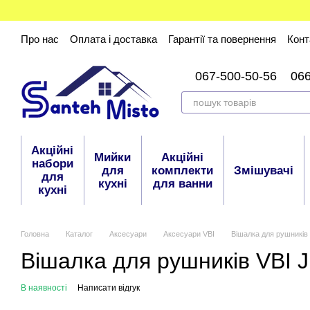
Перейти до основного контенту
Про нас
Оплата і доставка
Гарантії та повернення
Конт
067-500-50-56
06
Акційні
Мийки
Акційні
набори
для
комплекти
Змішувачі
для
кухні
для ванни
кухні
Головна
Каталог
Аксесуари
Аксесуари VBI
Вішалка для рушникі
Вішалка для рушників VBI
В наявності
Написати відгук