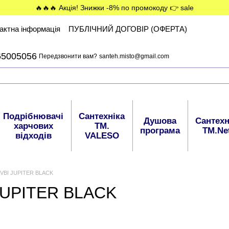
🔥🔥🔥 Акція! Знижки -8% по промокоду 👉 sale
актна інформація
ПУБЛІЧНИЙ ДОГОВІР (ОФЕРТА)
65005056
Передзвонити вам?
santeh.misto@gmail.com
Подрібнювачі
Сантехніка
Душова
Сантехн
харчових
ТМ.
програма
ТМ.Ne
відходів
VALESO
в VBI JUPITER BLACK
 JUPITER BLACK