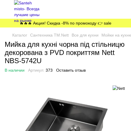
🔥🔥🔥 Акция! Скидка -8% по промокоду 👉 sale
Каталог
Сантехника ТМ.Nett
Все для кухни
Мойки на кухн
Мийка для кухні чорна під стільницю
декорована з PVD покриттям Nett
NBS-5742U
В наличии
Артикул:
373
Оставить отзыв