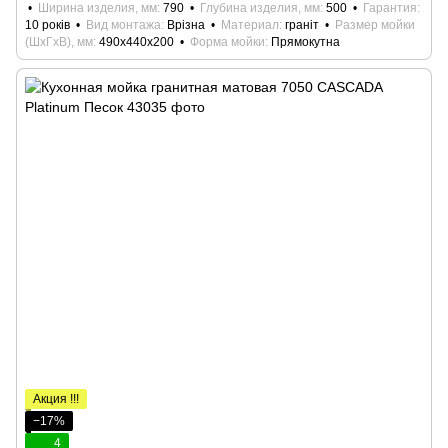
Ширина изделия, мм
790
Глубина изделия, мм
500
Гарантия
10 років
Вид монтажа
Врізна
Материал
граніт
Размер мойки
(ШхГхВ), мм
490x440x200
Форма мойки
Прямокутна
Акция !!!
−17%
4