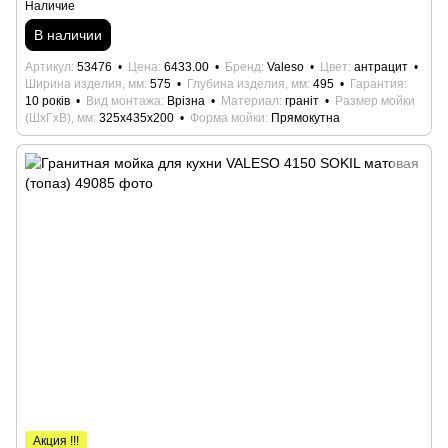
Наличие
В наличии
Артикул
53476
Цена
6433.00
Бренд
Valeso
Цвет
антрацит
Ширина изделия, мм
575
Глубина изделия, мм
495
Гарантия
10 років
Вид монтажа
Врізна
Материал
граніт
Размер мойки
(ШхГхВ), мм
325x435x200
Форма мойки
Прямокутна
Акция !!!