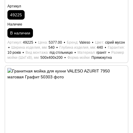
Артикул
49225
Наличие
В наличии
Артикул
49225
Цена
5377.00
Бренд
Valeso
Цвет
сірий мусон
Ширина изделия, мм
540
Глубина изделия, мм
440
Гарантия
10 років
Вид монтажа
під стільницю
Материал
граніт
Размер
мойки (ШхГхВ), мм
500x400x200
Форма мойки
Прямокутна