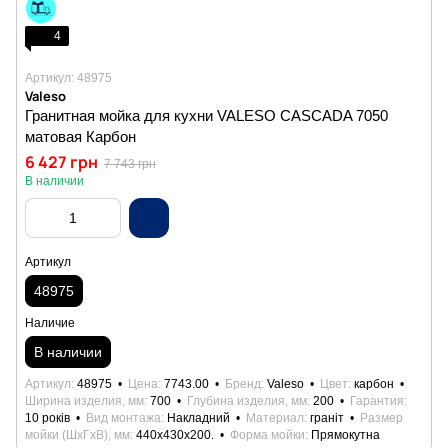
4
Артикул: 48975
Valeso
Гранитная мойка для кухни VALESO CASCADA 7050
матовая Карбон
6 427 грн
7 743 грн
В наличии
Артикул
48975
Наличие
В наличии
Артикул
48975
Цена
7743.00
Бренд
Valeso
Цвет
карбон
Ширина изделия, мм
700
Глубина изделия, мм
200
Гарантия
10 років
Вид монтажа
Накладний
Материал
граніт
Размер
мойки (ШхГхВ), мм
440х430х200.
Форма мойки
Прямокутна