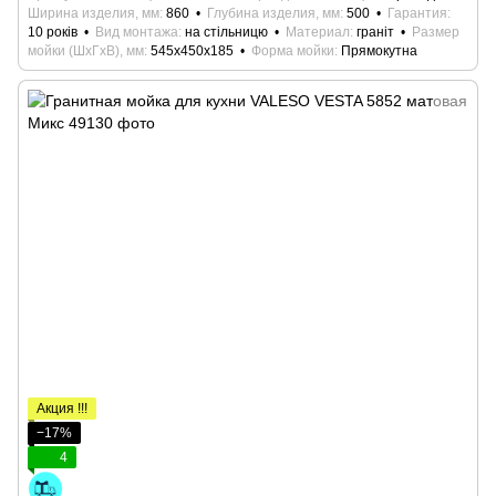
Ширина изделия, мм
860
Глубина изделия, мм
500
Гарантия
10 років
Вид монтажа
на стільницю
Материал
граніт
Размер
мойки (ШхГхВ), мм
545х450х185
Форма мойки
Прямокутна
Акция !!!
−17%
4