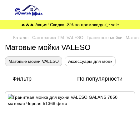
🔥🔥🔥 Акция! Скидка -8% по промокоду 👉 sale
Каталог
Сантехника ТМ. VALESO
Гранитные мойки
Матов
Матовые мойки VALESO
Матовые мойки VALESO
Аксессуары для моек
Фильтр
По популярности