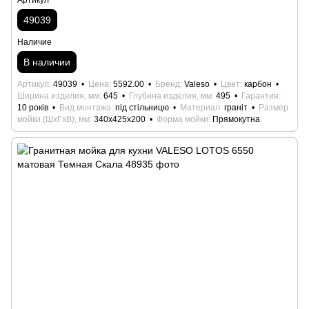
Артикул
49039
Наличие
В наличии
Артикул
49039
Цена
5592.00
Бренд
Valeso
Цвет
карбон
Ширина изделия, мм
645
Глубина изделия, мм
495
Гарантия
10 років
Вид монтажа
під стільницю
Материал
граніт
Размер
мойки (ШхГхВ), мм
340x425x200
Форма мойки
Прямокутна