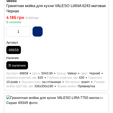
Valeso
Гранитная мойка для кухни VALESO LIANA 6243 матовая
Черная
4 186 грн
5 043 грн
В наличии
Артикул
48658
Наличие
В наличии
Артикул
48658
Цена
5043.00
Бренд
Valeso
Цвет
Чорний
Ширина изделия, мм
620
Глубина изделия, мм
430
Гарантия
10 років
Вид монтажа
на стільницю
Материал
граніт
Размер
мойки (ШхГхВ), мм
336x350x190
Форма мойки
Прямокутна