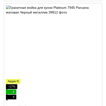
Акция !!!
−17%
4
4