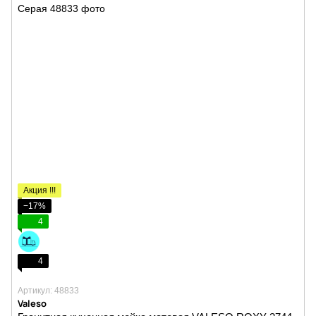
Акция !!!
−17%
4
4
Артикул: 48833
Valeso