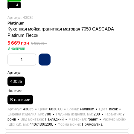
4
Артикул: 43035
Platinum
Кухонная мойка гранитная матовая 7050 CASCADA
Platinum Песок
5 669 грн
6 830 грн
В наличии
Артикул
43035
Наличие
В наличии
Артикул
43035
Цена
6830.00
Бренд
Platinum
Цвет
пісок
Ширина изделия, мм
700
Глубина изделия, мм
200
Гарантия
7
років
Вид монтажа
Накладний
Материал
граніт
Размер мойки
(ШхГхВ), мм
440х430х200.
Форма мойки
Прямокутна