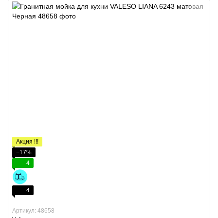
Акция !!!
−17%
4
4
Артикул: 48658