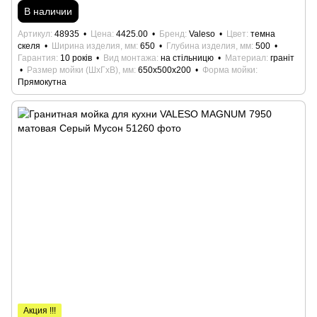
В наличии
Артикул
48935
Цена
4425.00
Бренд
Valeso
Цвет
темна
скеля
Ширина изделия, мм
650
Глубина изделия, мм
500
Гарантия
10 років
Вид монтажа
на стільницю
Материал
граніт
Размер мойки (ШхГхВ), мм
650х500х200
Форма мойки
Прямокутна
Акция !!!