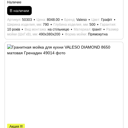
Наличие
В наличии
Артикул
50303
Цена
8048.00
Бренд
Valeso
Цвет
Графіт
Ширина изделия, мм
790
Глубина изделия, мм
500
Гарантия
10 років
Вид монтажа
на стільницю
Материал
граніт
Размер
мойки (ШхГхВ), мм
490x380x200
Форма мойки
Прямокутна
Акция !!!