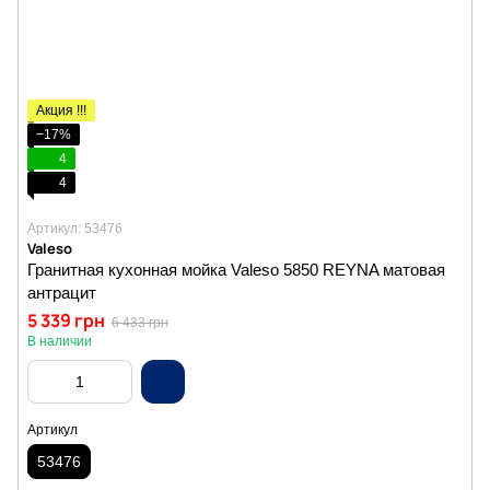
Акция !!!
−17%
4
4
Артикул: 53476
Valeso
Гранитная кухонная мойка Valeso 5850 REYNA матовая
антрацит
5 339 грн
6 433 грн
В наличии
Артикул
53476