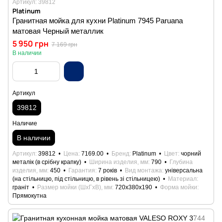
Артикул: 39812
Platinum
Гранитная мойка для кухни Platinum 7945 Paruana
матовая Черный металлик
5 950 грн
7 169 грн
В наличии
Артикул
39812
Наличие
В наличии
Артикул
39812
Цена
7169.00
Бренд
Platinum
Цвет
чорний
металік (в срібну крапку)
Ширина изделия, мм
790
Глубина
изделия, мм
450
Гарантия
7 років
Вид монтажа
універсальна
(на стільницю, під стільницю, в рівень зі стільницею)
Материал
граніт
Размер мойки (ШхГхВ), мм
720x380x190
Форма мойки
Прямокутна