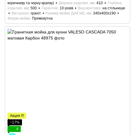
коричневу та чорну крапку)
Ширина изделия, мм
410
Глубина
изделия, мм
500
Гарантия
10 років
Вид монтажа
на стільницю
Материал
граніт
Размер мойки (ШхГхВ), мм
340х400х190
Форма мойки
Прямокутна
Акция !!!
−17%
4