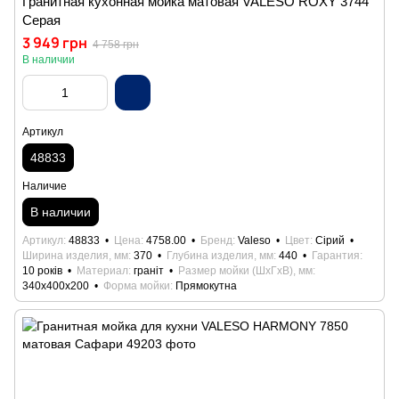
Гранитная кухонная мойка матовая VALESO ROXY 3744
Серая
3 949 грн
4 758 грн
В наличии
Артикул
48833
Наличие
В наличии
Артикул
48833
Цена
4758.00
Бренд
Valeso
Цвет
Сірий
Ширина изделия, мм
370
Глубина изделия, мм
440
Гарантия
10 років
Материал
граніт
Размер мойки (ШхГхВ), мм
340х400х200
Форма мойки
Прямокутна