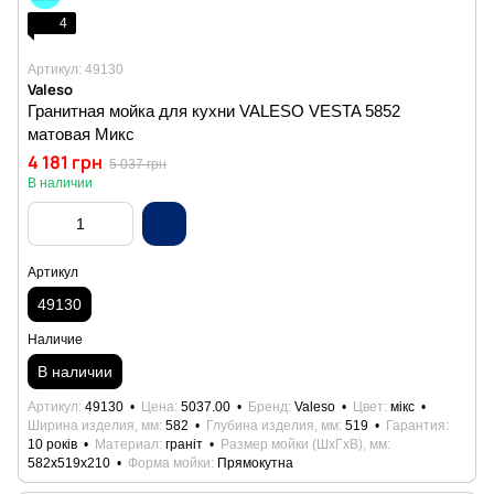
4
Артикул: 49130
Valeso
Гранитная мойка для кухни VALESO VESTA 5852
матовая Микс
4 181 грн
5 037 грн
В наличии
Артикул
49130
Наличие
В наличии
Артикул
49130
Цена
5037.00
Бренд
Valeso
Цвет
мікс
Ширина изделия, мм
582
Глубина изделия, мм
519
Гарантия
10 років
Материал
граніт
Размер мойки (ШхГхВ), мм
582х519х210
Форма мойки
Прямокутна