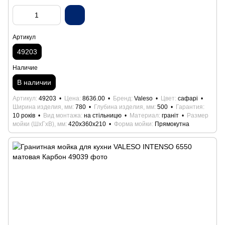
Артикул
49203
Наличие
В наличии
Артикул
49203
Цена
8636.00
Бренд
Valeso
Цвет
сафарі
Ширина изделия, мм
780
Глубина изделия, мм
500
Гарантия
10 років
Вид монтажа
на стільницю
Материал
граніт
Размер
мойки (ШхГхВ), мм
420х360х210
Форма мойки
Прямокутна