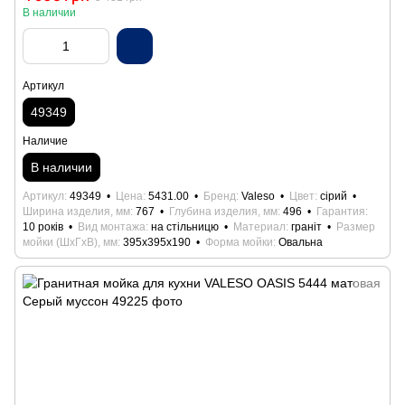
В наличии
Артикул
49349
Наличие
В наличии
Артикул
49349
Цена
5431.00
Бренд
Valeso
Цвет
cірий
Ширина изделия, мм
767
Глубина изделия, мм
496
Гарантия
10 років
Вид монтажа
на стільницю
Материал
граніт
Размер
мойки (ШхГхВ), мм
395x395x190
Форма мойки
Овальна