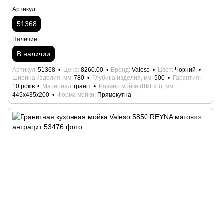
Артикул
51368
Наличие
В наличии
Артикул
51368
Цена
8260.00
Бренд
Valeso
Цвет
Чорний
Ширина изделия, мм
780
Глубина изделия, мм
500
Гарантия
10 років
Материал
граніт
Размер мойки (ШхГхВ), мм
445х435х200
Форма мойки
Прямокутна