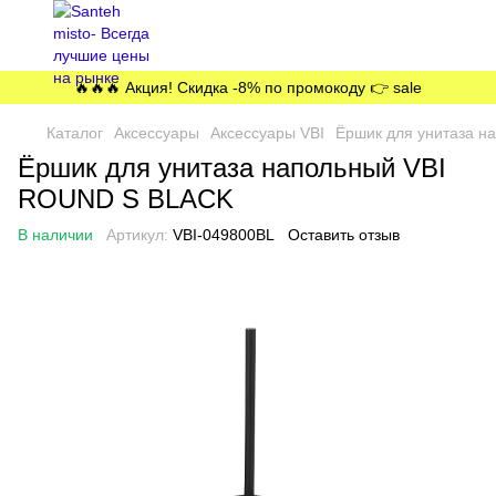
🔥🔥🔥 Акция! Скидка -8% по промокоду 👉 sale
Каталог
Аксессуары
Аксессуары VBI
Ёршик для унитаза 
Ёршик для унитаза напольный VBI
ROUND S BLACK
В наличии
Артикул:
VBI-049800BL
Оставить отзыв