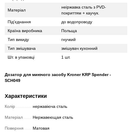
неіржавка сталь з PVD-
Матеріал
покриттям + каучук.
Під'єднання
до водопроводу
Країна виробника
Польща
Тип викиду
гнучкий
Тип змішувача
змішувач кухонний
Шт. в упаковці
1 шт.
Дозатор для миючого засобу Kroner KRP Spender -
SCH049
Характеристики
Колір
нержавіюча сталь
Матеріал
Нержавеющая сталь
Поверхня
Матовая