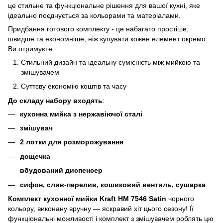
це стильне та функціональне рішення для вашої кухні, яке
ідеально поєднується за кольорами та матеріалами.
Придбання готового комплекту - це набагато простіше,
швидше та економніше, ніж купувати кожен елемент окремо.
Ви отримуєте:
Стильний дизайн та ідеальну сумісність між мийкою та
змішувачем
Суттєву економію коштів та часу
До складу набору входять
:
кухонна мийка з нержавіючої сталі
змішувач
2 лотки для розморожування
дощечка
вбудований диспенсер
сифон, слив-перелив, кошиковий вентиль, сушарка
Комплект кухонної мийки Kraft HM 7546 Satin
чорного
кольору, виконану вручну — яскравий хіт цього сезону! Її
функціональні можливості і комплект з змішувачем роблять цю