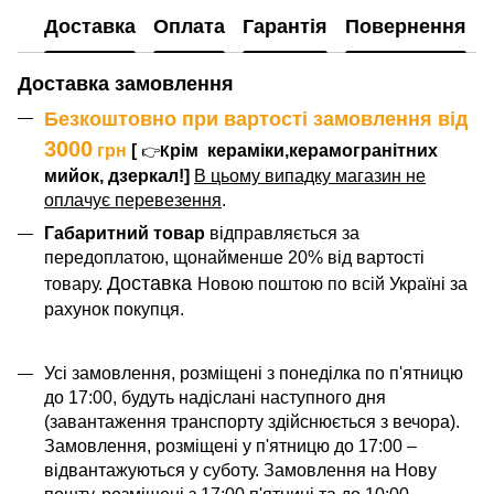
Доставка
Оплата
Гарантія
Повернення
Доставка замовлення
Безкоштовно при вартості замовлення від
3000
грн
[
рім
кераміки,керамогранітних
👉
К
мийок, дзеркал!]
В цьому випадку магазин не
оплачує перевезення
.
Габаритний товар
відправляється за
передоплатою, щонайменше 20% від вартості
Доставка
товару.
Новою поштою по всій Україні за
рахунок покупця.
Усі замовлення, розміщені з понеділка по п'ятницю
до 17:00, будуть надіслані наступного дня
(завантаження транспорту здійснюється з вечора).
Замовлення, розміщені у п'ятницю до 17:00 –
відвантажуються у суботу. Замовлення на Нову