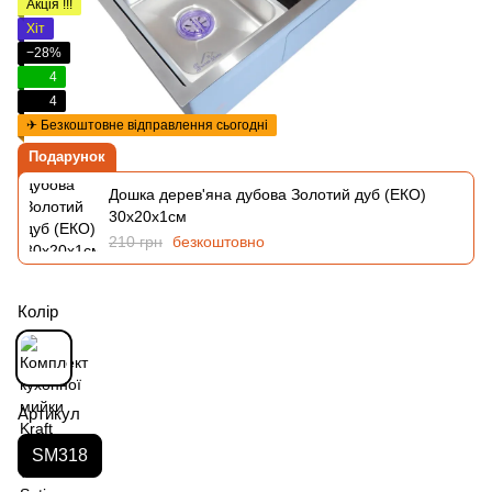
Акція !!!
Хіт
−28%
4
4
✈ Безкоштовне відправлення сьогодні
Подарунок
Дошка дерев'яна дубова Золотий дуб (ЕКО)
30х20х1см
210 грн
безкоштовно
Колір
Артикул
SM318