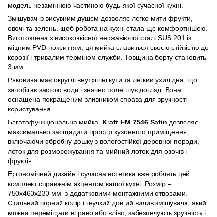
модель незамінною частиною будь-якої сучасної кухні.
Змішувач із висувним душем дозволяє легко мити фрукти,
овочі та зелень, щоб робота на кухні стала ще комфортнішою.
Виготовлена з високоякісної нержавіючої сталі SUS 201 із
міцним PVD-покриттям, ця мийка славиться своєю стійкістю до
корозії і тривалим терміном служби. Товщина борту становить
3 мм.
Раковина має округлі внутрішні кути та легкий ухил дна, що
запобігає застою води і значно полегшує догляд. Вона
оснащена покращеним зливником справа для зручності
користування.
Багатофункціональна мийка
Kraft HM 7546 Satin
дозволяє
максимально заощадити простір кухонного приміщення,
включаючи обробну дошку з вологостійкої деревної породи,
лоток для розморожування та мийний лоток для овочів і
фруктів.
Ергономічний дизайн і сучасна естетика вже роблять цей
комплект справжнім акцентом вашої кухні. Розмір –
750х460х230 мм, з додатковими монтажними отворами.
Стильний чорний колір і гнучкий довгий вилив змішувача, який
можна переміщати вправо або вліво, забезпечують зручність і