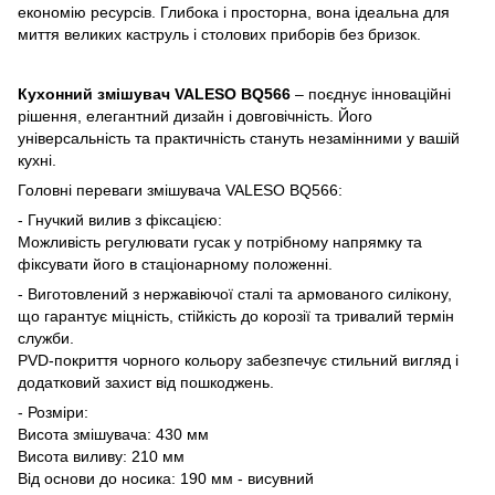
економію ресурсів. Глибока і просторна, вона ідеальна для
миття великих каструль і столових приборів без бризок.
Кухонний змішувач VALESO BQ566
– поєднує інноваційні
рішення, елегантний дизайн і довговічність. Його
універсальність та практичність стануть незамінними у вашій
кухні.
Головні переваги змішувача VALESO BQ566:
- Гнучкий вилив з фіксацією:
Можливість регулювати гусак у потрібному напрямку та
фіксувати його в стаціонарному положенні.
- Виготовлений з нержавіючої сталі та армованого силікону,
що гарантує міцність, стійкість до корозії та тривалий термін
служби.
PVD-покриття чорного кольору забезпечує стильний вигляд і
додатковий захист від пошкоджень.
- Розміри:
Висота змішувача: 430 мм
Висота виливу: 210 мм
Від основи до носика: 190 мм - висувний