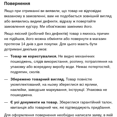
Повернення
Якщо при отриманні ви виявили, що товар не відповідає
вказаному в замовленні, вам не подобається зовнішній вигляд
або виявились видимі дефекти, відразу ж повертайте
замовлення кур'єру. Ми обов'язково замінимо його.
Якщо якісний (робочий без дефектів) товар з якихось причин
не підійшов, його можна обміняти або повернути в магазин
протягом 14 днів з дня покупки. Для цього мають бути
дотримані декілька умов:
Товар не користувалися.
Не видно механічних
пошкоджень, слідів використання, розтину, потрапляння на
упаковку або всередину виробу води. Немає потертостей,
подряпин, сколів.
Збережено товарний вигляд.
Товар повністю
укомплектований, на ньому збереглися всі ярлики,
наклейки, заводське маркування, інструкції. Упаковка не
пошкоджена.
Є усі документи на товар.
Збереглися гарантійний талон,
квитанція або товарний чек, які підтверджують придбання.
Для оформлення повернення необхідно написати заяву, в якій