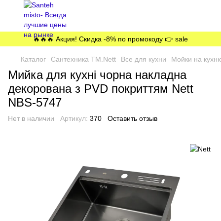
🔥🔥🔥 Акция! Скидка -8% по промокоду 👉 sale
Каталог
Сантехника ТМ.Nett
Все для кухни
Мойки на кухн
Мийка для кухні чорна накладна
декорована з PVD покриттям Nett
NBS-5747
Нет в наличии
Артикул:
370
Оставить отзыв